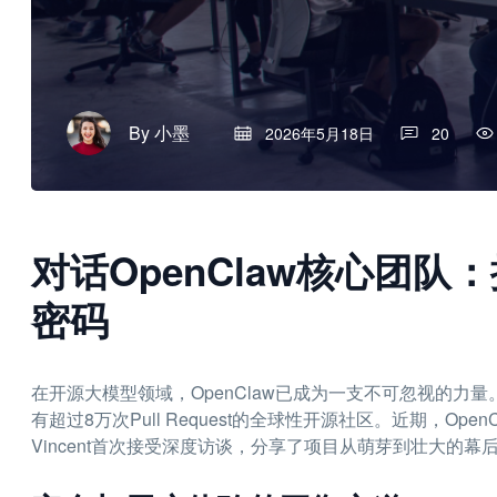
By
小墨
2026年5月18日
20
对话OpenClaw核心团
密码
在开源大模型领域，OpenClaw已成为一支不可忽视的
有超过8万次Pull Request的全球性开源社区。近期，OpenCla
Vincent首次接受深度访谈，分享了项目从萌芽到壮大的