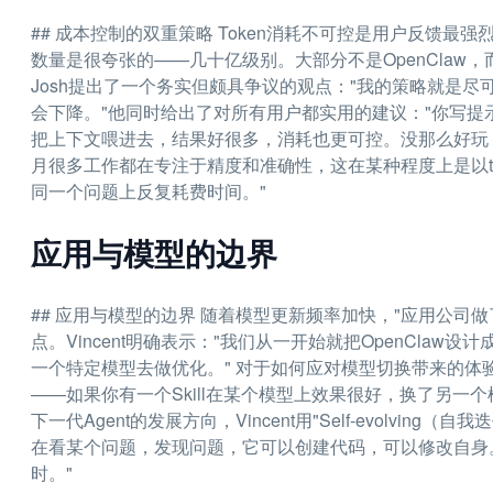
## 成本控制的双重策略 Token消耗不可控是用户反馈最强烈
数量是很夸张的——几十亿级别。大部分不是OpenClaw，
Josh提出了一个务实但颇具争议的观点："我的策略就是尽可能
会下降。"他同时给出了对所有用户都实用的建议："你写提示
把上下文喂进去，结果好很多，消耗也更可控。没那么好玩，工作
月很多工作都在专注于精度和准确性，这在某种程度上是以to
同一个问题上反复耗费时间。"
应用与模型的边界
## 应用与模型的边界 随着模型更新频率加快，"应用公司
点。Vincent明确表示："我们从一开始就把OpenCla
一个特定模型去做优化。" 对于如何应对模型切换带来的体验差
——如果你有一个Skill在某个模型上效果很好，换了另一
下一代Agent的发展方向，Vincent用"Self-evolvin
在看某个问题，发现问题，它可以创建代码，可以修改自身
时。"