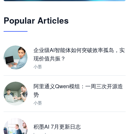
🦞
Popular Articles
JimoClaw 桌面 AI Agent 工作台
让 AI 处理本地资料 · 操控浏览器 · 交付可用文档
下载桌面版
企业级AI智能体如何突破效率孤岛，实
现价值共振？
小墨
阿里通义Qwen模组：一周三次开源造
势
小墨
积墨AI 7月更新日志