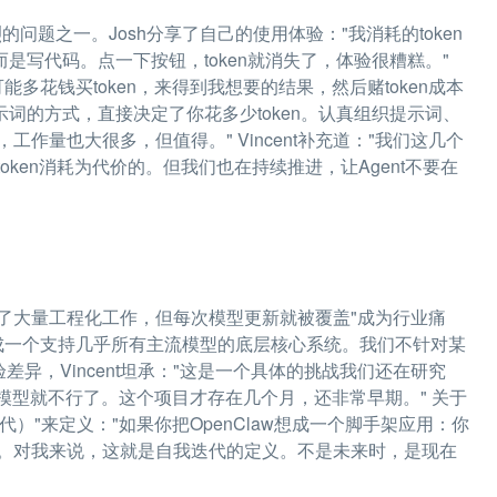
的问题之一。Josh分享了自己的使用体验："我消耗的token
而是写代码。点一下按钮，token就消失了，体验很糟糕。"
多花钱买token，来得到我想要的结果，然后赌token成本
词的方式，直接决定了你花多少token。认真组织提示词、
量也大很多，但值得。" Vincent补充道："我们这几个
ken消耗为代价的。但我们也在持续推进，让Agent不要在
做了大量工程化工作，但每次模型更新就被覆盖"成为行业痛
w设计成一个支持几乎所有主流模型的底层核心系统。我们不针对某
异，Vincent坦承："这是一个具体的挑战我们还在研究
个模型就不行了。这个项目才存在几个月，还非常早期。" 关于
g（自我迭代）"来定义："如果你把OpenClaw想成一个脚手架应用：你
。对我来说，这就是自我迭代的定义。不是未来时，是现在