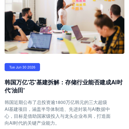
Tue Jun 30 2026
韩国万亿'芯'基建拆解：存储行业能否建成AI时
代'油田'
韩国近期公布了总投资逾1800万亿韩元的三大超级
AI基建项目，涵盖半导体制造、先进封装与AI数据中
心，目标是借助国家级投入与龙头企业布局，打造面
向AI时代的关键产业能力。