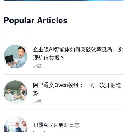
🦞
Popular Articles
JimoClaw 桌面 AI Agent 工作台
让 AI 处理本地资料 · 操控浏览器 · 交付可用文档
下载桌面版
企业级AI智能体如何突破效率孤岛，实
现价值共振？
小墨
阿里通义Qwen模组：一周三次开源造
势
小墨
积墨AI 7月更新日志