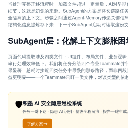
当处理完整迁移流程时，加载文件超过一定量后，AI对早期
细节，这就是幻觉的来源。SubAgent的方案是将长链路任
全隔离的上下文。步骤之间通过Agent-Memory传递关键
结构化信息提炼存下来，下一个SubAgent启动时读取这
SubAgent层：化解上下文膨胀困
页面代码提取涉及四类文件：UI组件、布局文件、业务逻
串行处理效率低下。我们将任务分给四个专业Teammat
果显著，总耗时接近四类任务中最慢的那条路径，而非四段
益更明显——一个Teammate只盯一类文件，对该类型的
🛡️
积墨 AI 安全隐患巡检系统
任务一键下达 · 隐患 AI 识别 · 整改全程留痕 · 报告
了解方案