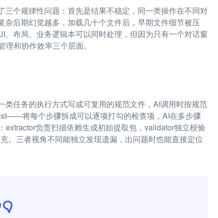
现了三个规律性问题：首先是结果不稳定，同一类操作在不同对
越复杂后期幻觉越多，加载几十个文件后，早期文件细节被压
UI、布局、业务逻辑本可以同时处理，但因为只有一个对话窗
管理和协作效率三个层面。
把一类任务的执行方式写成可复用的规范文件，AI调用时按规范
ist——将每个步骤拆成可以逐项打勾的检查项，AI在多步骤
actor负责扫描依赖生成初始提取包，validator独立校验
缺口定向补充。三者视角不同能独立发现遗漏，出问题时也能直接定位