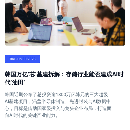
Tue Jun 30 2026
韩国万亿'芯'基建拆解：存储行业能否建成AI时
代'油田'
韩国近期公布了总投资逾1800万亿韩元的三大超级
AI基建项目，涵盖半导体制造、先进封装与AI数据中
心，目标是借助国家级投入与龙头企业布局，打造面
向AI时代的关键产业能力。