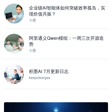
下载桌面版
企业级AI智能体如何突破效率孤岛，实
现价值共振？
小墨
阿里通义Qwen模组：一周三次开源造
势
小墨
积墨AI 7月更新日志
keepcleargas