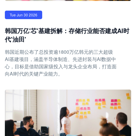
Tue Jun 30 2026
韩国万亿'芯'基建拆解：存储行业能否建成AI时
代'油田'
韩国近期公布了总投资逾1800万亿韩元的三大超级
AI基建项目，涵盖半导体制造、先进封装与AI数据中
心，目标是借助国家级投入与龙头企业布局，打造面
向AI时代的关键产业能力。