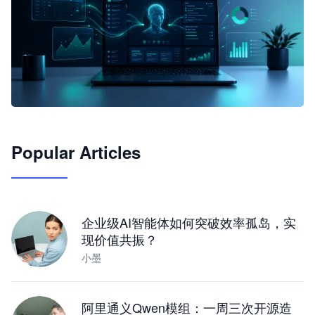
🦞
Popular Articles
JimoClaw 桌面 AI Agent 工作台
让 AI 处理本地资料 · 操控浏览器 · 交付可用文档
下载桌面版
企业级AI智能体如何突破效率孤岛，实
现价值共振？
小墨
阿里通义Qwen模组：一周三次开源造