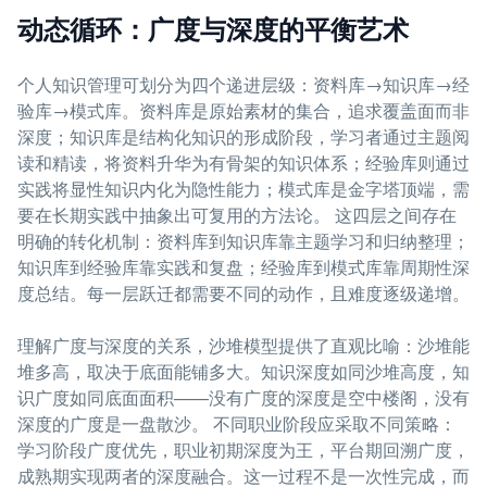
动态循环：广度与深度的平衡艺术
个人知识管理可划分为四个递进层级：资料库→知识库→经
验库→模式库。资料库是原始素材的集合，追求覆盖面而非
深度；知识库是结构化知识的形成阶段，学习者通过主题阅
读和精读，将资料升华为有骨架的知识体系；经验库则通过
实践将显性知识内化为隐性能力；模式库是金字塔顶端，需
要在长期实践中抽象出可复用的方法论。 这四层之间存在
明确的转化机制：资料库到知识库靠主题学习和归纳整理；
知识库到经验库靠实践和复盘；经验库到模式库靠周期性深
度总结。每一层跃迁都需要不同的动作，且难度逐级递增。
理解广度与深度的关系，沙堆模型提供了直观比喻：沙堆能
堆多高，取决于底面能铺多大。知识深度如同沙堆高度，知
识广度如同底面面积——没有广度的深度是空中楼阁，没有
深度的广度是一盘散沙。 不同职业阶段应采取不同策略：
学习阶段广度优先，职业初期深度为王，平台期回溯广度，
成熟期实现两者的深度融合。这一过程不是一次性完成，而