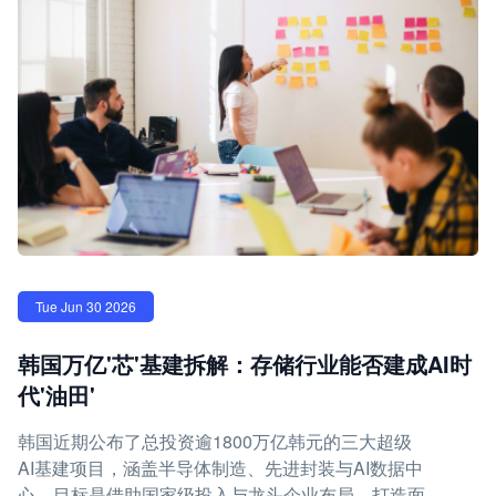
Tue Jun 30 2026
韩国万亿'芯'基建拆解：存储行业能否建成AI时
代'油田'
韩国近期公布了总投资逾1800万亿韩元的三大超级
AI基建项目，涵盖半导体制造、先进封装与AI数据中
心，目标是借助国家级投入与龙头企业布局，打造面