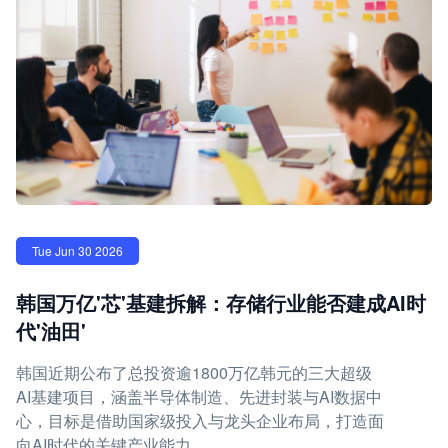
Tue Jun 30 2026
韩国万亿'芯'基建拆解：存储行业能否建成AI时
代'油田'
韩国近期公布了总投资逾1800万亿韩元的三大超级
AI基建项目，涵盖半导体制造、先进封装与AI数据中
心，目标是借助国家级投入与龙头企业布局，打造面
向AI时代的关键产业能力。