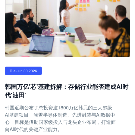
Tue Jun 30 2026
韩国万亿'芯'基建拆解：存储行业能否建成AI时
代'油田'
韩国近期公布了总投资逾1800万亿韩元的三大超级
AI基建项目，涵盖半导体制造、先进封装与AI数据中
心，目标是借助国家级投入与龙头企业布局，打造面
向AI时代的关键产业能力。