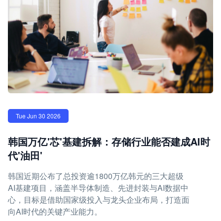
Tue Jun 30 2026
韩国万亿'芯'基建拆解：存储行业能否建成AI时
代'油田'
韩国近期公布了总投资逾1800万亿韩元的三大超级
AI基建项目，涵盖半导体制造、先进封装与AI数据中
心，目标是借助国家级投入与龙头企业布局，打造面
向AI时代的关键产业能力。