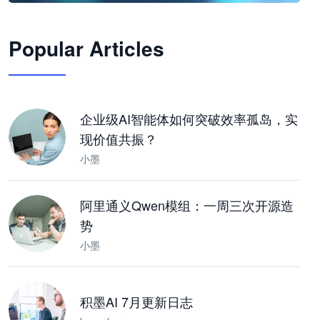
🦞
Popular Articles
JimoClaw 桌面 AI Agent 工作台
让 AI 处理本地资料 · 操控浏览器 · 交付可用文档
下载桌面版
企业级AI智能体如何突破效率孤岛，实
现价值共振？
小墨
阿里通义Qwen模组：一周三次开源造
势
小墨
积墨AI 7月更新日志