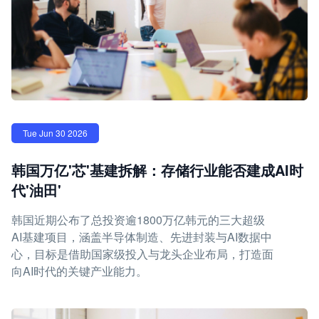
Tue Jun 30 2026
韩国万亿'芯'基建拆解：存储行业能否建成AI时
代'油田'
韩国近期公布了总投资逾1800万亿韩元的三大超级
AI基建项目，涵盖半导体制造、先进封装与AI数据中
心，目标是借助国家级投入与龙头企业布局，打造面
向AI时代的关键产业能力。