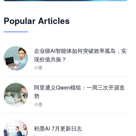
🦞
Popular Articles
JimoClaw 桌面 AI Agent 工作台
让 AI 处理本地资料 · 操控浏览器 · 交付可用文档
下载桌面版
企业级AI智能体如何突破效率孤岛，实
现价值共振？
小墨
阿里通义Qwen模组：一周三次开源造
势
小墨
积墨AI 7月更新日志