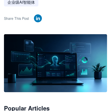
企业级AI智能体
Share This Post
🦞
Popular Articles
JimoClaw 桌面 AI Agent 工作台