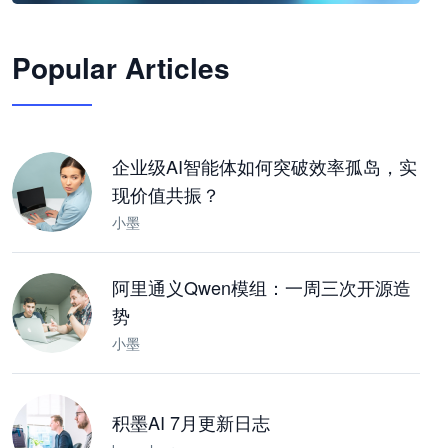
🦞
Popular Articles
JimoClaw 桌面 AI Agent 工作台
让 AI 处理本地资料 · 操控浏览器 · 交付可用文档
下载桌面版
企业级AI智能体如何突破效率孤岛，实
现价值共振？
小墨
阿里通义Qwen模组：一周三次开源造
势
小墨
积墨AI 7月更新日志