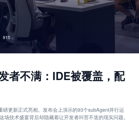
915
新引发开发者不满：IDE被覆盖，配
 2.0作为重磅更新正式亮相。发布会上演示的93个subAgent并行运
，这场技术盛宴背后却隐藏着让开发者叫苦不迭的现实问题。