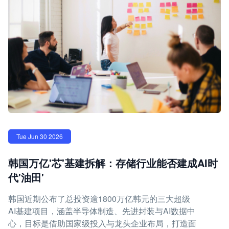
Tue Jun 30 2026
韩国万亿'芯'基建拆解：存储行业能否建成AI时
代'油田'
韩国近期公布了总投资逾1800万亿韩元的三大超级
AI基建项目，涵盖半导体制造、先进封装与AI数据中
心，目标是借助国家级投入与龙头企业布局，打造面