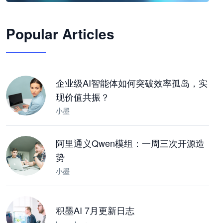
🦞
Popular Articles
JimoClaw 桌面 AI Agent 工作台
让 AI 处理本地资料 · 操控浏览器 · 交付可用文档
下载桌面版
企业级AI智能体如何突破效率孤岛，实
现价值共振？
小墨
阿里通义Qwen模组：一周三次开源造
势
小墨
积墨AI 7月更新日志