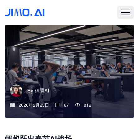
By
积墨AI
2026年2月23日
67
812
蚂蚁跃出春节AI战场