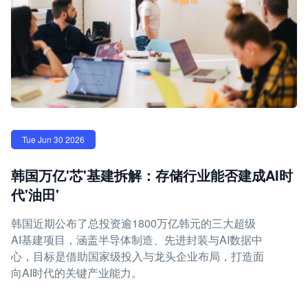
Tue Jun 30 2026
韩国万亿'芯'基建拆解：存储行业能否建成AI时
代'油田'
韩国近期公布了总投资逾1800万亿韩元的三大超级
AI基建项目，涵盖半导体制造、先进封装与AI数据中
心，目标是借助国家级投入与龙头企业布局，打造面
向AI时代的关键产业能力。