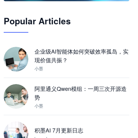
🦞
Popular Articles
JimoClaw 桌面 AI Agent 工作台
让 AI 处理本地资料 · 操控浏览器 · 交付可用文档
下载桌面版
企业级AI智能体如何突破效率孤岛，实
现价值共振？
小墨
阿里通义Qwen模组：一周三次开源造
势
小墨
积墨AI 7月更新日志