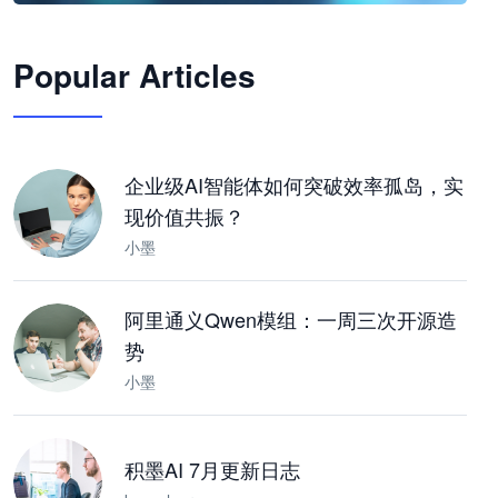
🦞
Popular Articles
JimoClaw 桌面 AI Agent 工作台
让 AI 处理本地资料 · 操控浏览器 · 交付可用文档
下载桌面版
企业级AI智能体如何突破效率孤岛，实
现价值共振？
小墨
阿里通义Qwen模组：一周三次开源造
势
小墨
积墨AI 7月更新日志