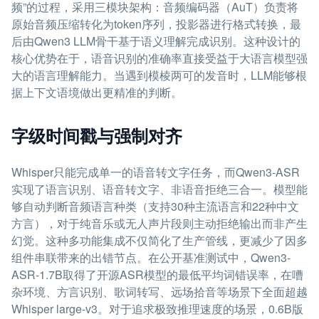
频”的过程，采用三模块架构：音频编码器（AuT）负责将
原始音频压缩转化为token序列，投影器进行格式转换，最
后由Qwen3 LLM骨干基于语义理解完成识别。这种设计的
核心优势在于，语音识别的准确率直接受益于大语言模型强
大的语言理解能力。当遇到模棱两可的发音时，LLM能够根
据上下文语境做出更精准的判断。
字级时间戳与强制对齐
Whisper只能完成单一的语音转文字任务，而Qwen3-ASR
实现了语言识别、语音转文字、非语音拒绝三合一。模型能
够自动判断音频语言种类（支持30种主流语言和22种中文
方言），对于纯音乐或无人声片段则主动拒绝输出而非产生
幻觉。这种多功能集成不仅简化了生产管线，更减少了因多
组件串联带来的出错节点。在公开基准测试中，Qwen3-
ASR-1.7B取得了开源ASR模型的最低平均词错误率，在嘈
杂环境、方言识别、歌词转写、远场拾音等场景下全面超越
Whisper large-v3。对于追求极致推理速度的场景，0.6B版