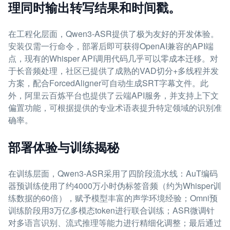
理同时输出转写结果和时间戳。
在工程化层面，Qwen3-ASR提供了极为友好的开发体验。
安装仅需一行命令，部署后即可获得OpenAI兼容的API端
点，现有的Whisper API调用代码几乎可以零成本迁移。对
于长音频处理，社区已提供了成熟的VAD切分+多线程并发
方案，配合ForcedAligner可自动生成SRT字幕文件。此
外，阿里云百炼平台也提供了云端API服务，并支持上下文
偏置功能，可根据提供的专业术语表提升特定领域的识别准
确率。
部署体验与训练揭秘
在训练层面，Qwen3-ASR采用了四阶段流水线：AuT编码
器预训练使用了约4000万小时伪标签音频（约为Whisper训
练数据的60倍），赋予模型丰富的声学环境经验；Omni预
训练阶段用3万亿多模态token进行联合训练；ASR微调针
对多语言识别、流式推理等能力进行精细化调整；最后通过