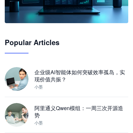
🦞
Popular Articles
JimoClaw 桌面 AI Agent 工作台
让 AI 处理本地资料 · 操控浏览器 · 交付可用文档
下载桌面版
企业级AI智能体如何突破效率孤岛，实
现价值共振？
小墨
阿里通义Qwen模组：一周三次开源造
势
小墨