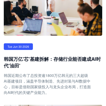
Tue Jun 30 2026
韩国万亿'芯'基建拆解：存储行业能否建成AI时
代'油田'
韩国近期公布了总投资逾1800万亿韩元的三大超级
AI基建项目，涵盖半导体制造、先进封装与AI数据中
心，目标是借助国家级投入与龙头企业布局，打造面
向AI时代的关键产业能力。