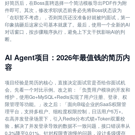
好简历后，在Boss直聘选择一个简洁模板导出PDF作为附
件即可。其次，修改求职状态前务必先将Boss状态设为
「在职暂不考虑」，否则简历还没准备好就被约面试，第一
印象搞砸后这家公司基本就废了。最后，使用一个全新的AI
对话窗口，按步骤顺序执行，避免上下文干扰影响AI的判
断。
AI Agent项目：2026年最值钱的简历内
容
项目经验是简历的核心，直接决定面试官是否给你面试机
会。先看一个对比示例。改之前：「负责用户模块的开发和
维护，使用Go+MySQL+Redis实现了用户注册、登录、权
限管理等功能。」改之后：「面向B端企业的SaaS权限管
理平台，支持多租户、细粒度权限控制，日活用户5万+。
在高并发登录场景下，引入Redis分布式锁+Token双重校
验，解决了并发登录导致的数据不一致问题，接口错误率从
0.3%降至0.01%。针对权限查询慢的问题，设计多级缓存