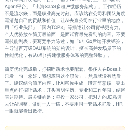
Agent平台」「出海SaaS多租户微服务架构」。工作经历
不是流水账，而是职业高光时刻。应该站在公司和团队角度
写清楚自己的贡献和价值，让AI去查公司在行业里的地位，
用「行业头部」「国内TOP3」等描述让公司背书更有力。
个人优势放在简历最前面，是面试官最先看到的内容。不要
写技能列表，要写竞争力陈述，如「5年Go后端开发经验，
主导过百万级DAU系统的架构设计，擅长高并发场景下的
性能优化，有从0到1搭建微服务体系的完整经验」。
简历优化完成后，打招呼话术也要配套。很多人在Boss上
只发一句「您好，我想应聘这个职位」，然后就没有然后
了。建议结合简历内容，让AI帮你生成一段言简意赅、突出
重点的打招呼话术，开头写明学历、专业和工作年限，结尾
表达期待。最关键的是：每投一家公司，把对方的JD粘进
去让AI调整，做到一人一稿，不要用同一套话术群发，HR
一眼就能看出敷衍。