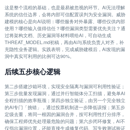
这是整个流程的基础，也是最易被忽视的环节。AI无法理解
系统的信任边界，会将内部可信配置误判为安全漏洞。威胁
建模的核心是向AI说明：哪些服务对外暴露、哪些仅供内部
使用？哪些输入值得信任？哪些漏洞类型需要优先关注？通
过将架构文档、历史漏洞等材料喂给AI，可自动生成
THREAT_MODEL.md初稿，再由AI与系统负责人对齐，补
充隐性业务逻辑。实践表明，完成威胁建模后，AI发现的漏
洞中真实可利用的比例可达90%。
后续五步核心逻辑
第二步搭建沙箱环境，实现安全隔离与漏洞可利用性验证；
第三步批量发现漏洞，通过并行智能体分工扫描，避免单AI
全程扫描的效率瓶颈；第四步独立验证，由另一个完全独立
的AI专门「挑错」，通过投票机制进一步降低误报；第五步
定级去重，将同一根因的漏洞合并，按可利用性打分排序，
确保工程师优先处理最危险的问题；第六步闭环修复，AI不
仅指出漏洞位置，还能直接生成修复代码、写失败测试验证