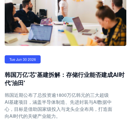
Tue Jun 30 2026
韩国万亿'芯'基建拆解：存储行业能否建成AI时
代'油田'
韩国近期公布了总投资逾1800万亿韩元的三大超级
AI基建项目，涵盖半导体制造、先进封装与AI数据中
心，目标是借助国家级投入与龙头企业布局，打造面
向AI时代的关键产业能力。