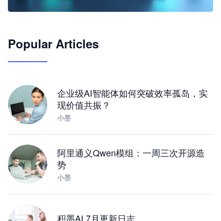
🦞
Popular Articles
JimoClaw 桌面 AI Agent 工作台
让 AI 处理本地资料 · 操控浏览器 · 交付可用文档
下载桌面版
企业级AI智能体如何突破效率孤岛，实
现价值共振？
小墨
阿里通义Qwen模组：一周三次开源造
势
小墨
积墨AI 7月更新日志