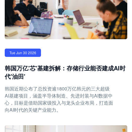
Tue Jun 30 2026
韩国万亿'芯'基建拆解：存储行业能否建成AI时
代'油田'
韩国近期公布了总投资逾1800万亿韩元的三大超级
AI基建项目，涵盖半导体制造、先进封装与AI数据中
心，目标是借助国家级投入与龙头企业布局，打造面
向AI时代的关键产业能力。