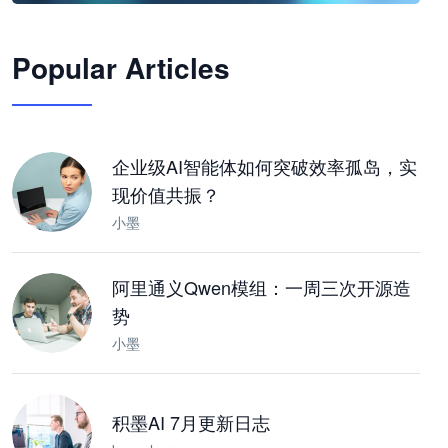
🦞
Popular Articles
JimoClaw 桌面 AI Agent 工作台
让 AI 处理本地资料 · 操控浏览器 · 交付可用文档
下载桌面版
企业级AI智能体如何突破效率孤岛，实
现价值共振？
小墨
阿里通义Qwen模组：一周三次开源造
势
小墨
积墨AI 7月更新日志