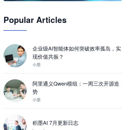
🦞
Popular Articles
JimoClaw 桌面 AI Agent 工作台
让 AI 处理本地资料 · 操控浏览器 · 交付可用文档
下载桌面版
企业级AI智能体如何突破效率孤岛，实
现价值共振？
小墨
阿里通义Qwen模组：一周三次开源造
势
小墨
积墨AI 7月更新日志