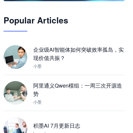
🦞
Popular Articles
JimoClaw 桌面 AI Agent 工作台
让 AI 处理本地资料 · 操控浏览器 · 交付可用文档
下载桌面版
企业级AI智能体如何突破效率孤岛，实
现价值共振？
小墨
阿里通义Qwen模组：一周三次开源造
势
小墨
积墨AI 7月更新日志