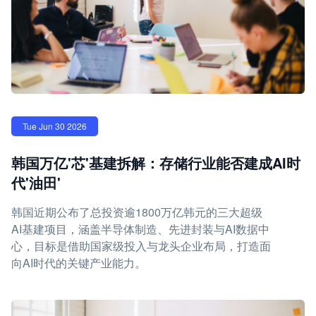
Tue Jun 30 2026
韩国万亿'芯'基建拆解：存储行业能否建成AI时
代'油田'
韩国近期公布了总投资逾1800万亿韩元的三大超级
AI基建项目，涵盖半导体制造、先进封装与AI数据中
心，目标是借助国家级投入与龙头企业布局，打造面
向AI时代的关键产业能力。