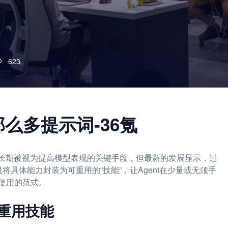
623
么多提示词-36氪
eering）长期被视为提高模型表现的关键手段，但最新的发展显示，过
lls通过将具体能力封装为可重用的“技能”，让Agent在少量或无须手
使用的范式。
为可重用技能