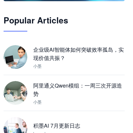
🦞
Popular Articles
JimoClaw 桌面 AI Agent 工作台
让 AI 处理本地资料 · 操控浏览器 · 交付可用文档
下载桌面版
企业级AI智能体如何突破效率孤岛，实
现价值共振？
小墨
阿里通义Qwen模组：一周三次开源造
势
小墨
积墨AI 7月更新日志