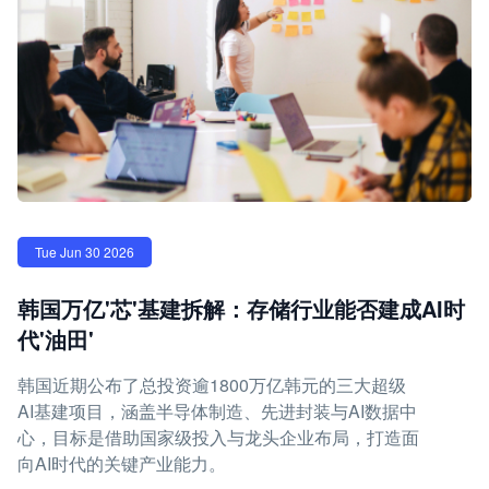
Tue Jun 30 2026
韩国万亿'芯'基建拆解：存储行业能否建成AI时
代'油田'
韩国近期公布了总投资逾1800万亿韩元的三大超级
AI基建项目，涵盖半导体制造、先进封装与AI数据中
心，目标是借助国家级投入与龙头企业布局，打造面
向AI时代的关键产业能力。