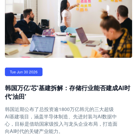
Tue Jun 30 2026
韩国万亿'芯'基建拆解：存储行业能否建成AI时
代'油田'
韩国近期公布了总投资逾1800万亿韩元的三大超级
AI基建项目，涵盖半导体制造、先进封装与AI数据中
心，目标是借助国家级投入与龙头企业布局，打造面
向AI时代的关键产业能力。