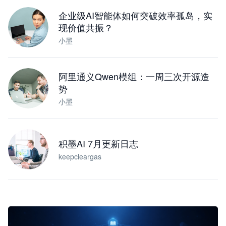
下载桌面版
企业级AI智能体如何突破效率孤岛，实
现价值共振？
小墨
阿里通义Qwen模组：一周三次开源造
势
小墨
积墨AI 7月更新日志
keepcleargas