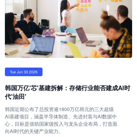
Tue Jun 30 2026
韩国万亿'芯'基建拆解：存储行业能否建成AI时
代'油田'
韩国近期公布了总投资逾1800万亿韩元的三大超级
AI基建项目，涵盖半导体制造、先进封装与AI数据中
心，目标是借助国家级投入与龙头企业布局，打造面
向AI时代的关键产业能力。