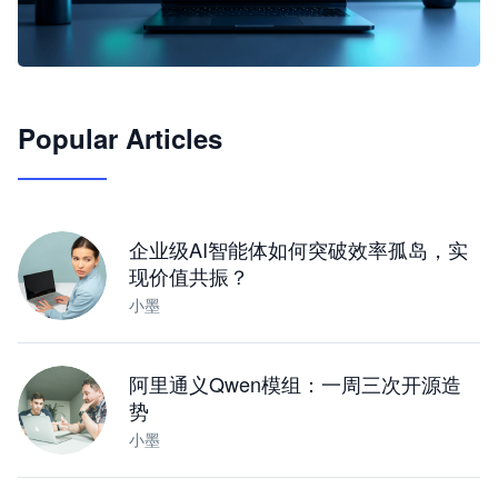
🦞
Popular Articles
JimoClaw 桌面 AI Agent 工作台
让 AI 处理本地资料 · 操控浏览器 · 交付可用文档
下载桌面版
企业级AI智能体如何突破效率孤岛，实
现价值共振？
小墨
阿里通义Qwen模组：一周三次开源造
势
小墨