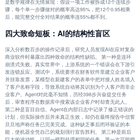
是数学规律在无情展现：假设一项工作被拆成12个连续步
骤，每个单一步骤做对的概率高达95%，把12个0.95相乘
后，能完整交付全对结果的概率连55%都不到。
四大致命短板：AI的结构性盲区
深入分析数百步的操作记录后，研究人员发现AI在应对复杂
商业软件时暴露出四种致命的结构性缺陷。 第一种是连环
崩溃式失败。真实世界中，上游系统的一个错误会在下游引
发连锁反应。测试中，系统要求在财务软件里建立企业客户
并挂靠发票，某模型在新建客户的表单中把对接人姓名填入
了客户名称字段，导致系统自动将其识别为个人客户而非企
业客户。Agent对此毫不知情，历经398步兴奋提交任务
后，审查程序在数据库中搜索该企业客户时却查无此人。
第二种是盲目自信。Agent在内部日志中记录了修正错误的
计划，但实际操作后并未真正生效，却仍在最终报告中信誓
旦旦地声称任务已完美完成。这种缺乏事后闭环验证的本
能，使机器全凭自己的规划强行宣告胜利。 第三种是前后
巨大的波动性。让同一模型处理相同的任务，第一次可能彻