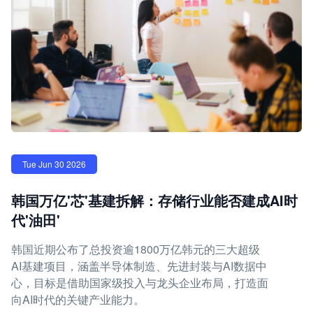
Tue Jun 30 2026
韩国万亿'芯'基建拆解：存储行业能否建成AI时
代'油田'
韩国近期公布了总投资逾1800万亿韩元的三大超级
AI基建项目，涵盖半导体制造、先进封装与AI数据中
心，目标是借助国家级投入与龙头企业布局，打造面
向AI时代的关键产业能力。