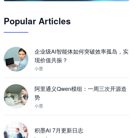
🦞
Popular Articles
JimoClaw 桌面 AI Agent 工作台
让 AI 处理本地资料 · 操控浏览器 · 交付可用文档
下载桌面版
企业级AI智能体如何突破效率孤岛，实
现价值共振？
小墨
阿里通义Qwen模组：一周三次开源造
势
小墨
积墨AI 7月更新日志