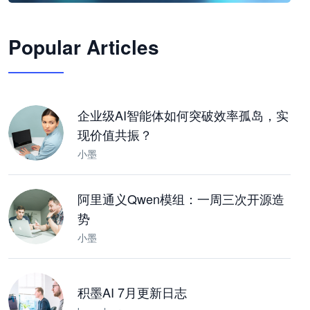
🦞
Popular Articles
JimoClaw 桌面 AI Agent 工作台
让 AI 处理本地资料 · 操控浏览器 · 交付可用文档
下载桌面版
企业级AI智能体如何突破效率孤岛，实
现价值共振？
小墨
阿里通义Qwen模组：一周三次开源造
势
小墨
积墨AI 7月更新日志