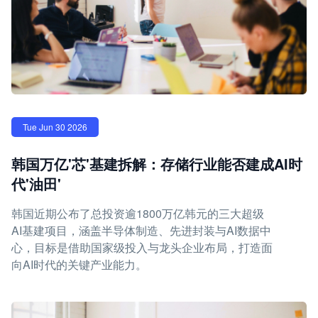
Tue Jun 30 2026
韩国万亿'芯'基建拆解：存储行业能否建成AI时
代'油田'
韩国近期公布了总投资逾1800万亿韩元的三大超级
AI基建项目，涵盖半导体制造、先进封装与AI数据中
心，目标是借助国家级投入与龙头企业布局，打造面
向AI时代的关键产业能力。