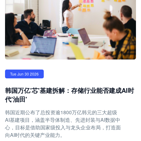
Tue Jun 30 2026
韩国万亿'芯'基建拆解：存储行业能否建成AI时
代'油田'
韩国近期公布了总投资逾1800万亿韩元的三大超级
AI基建项目，涵盖半导体制造、先进封装与AI数据中
心，目标是借助国家级投入与龙头企业布局，打造面
向AI时代的关键产业能力。