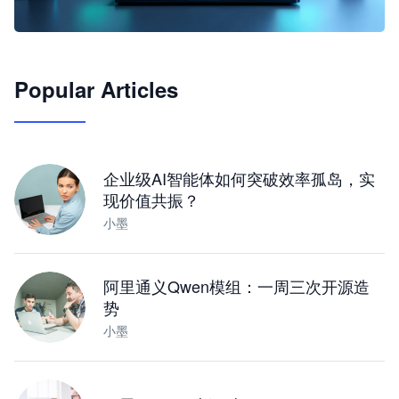
🦞
Popular Articles
JimoClaw 桌面 AI Agent 工作台
让 AI 处理本地资料 · 操控浏览器 · 交付可用文档
下载桌面版
企业级AI智能体如何突破效率孤岛，实
现价值共振？
小墨
阿里通义Qwen模组：一周三次开源造
势
小墨