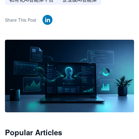
Share This Post
🦞
Popular Articles
JimoClaw 桌面 AI Agent 工作台