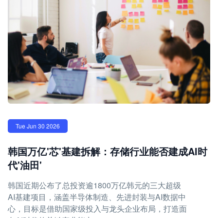
Tue Jun 30 2026
韩国万亿'芯'基建拆解：存储行业能否建成AI时
代'油田'
韩国近期公布了总投资逾1800万亿韩元的三大超级
AI基建项目，涵盖半导体制造、先进封装与AI数据中
心，目标是借助国家级投入与龙头企业布局，打造面