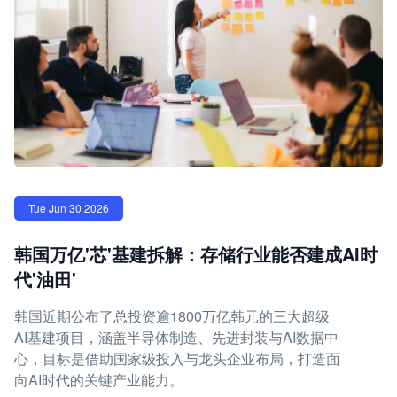
Tue Jun 30 2026
韩国万亿'芯'基建拆解：存储行业能否建成AI时
代'油田'
韩国近期公布了总投资逾1800万亿韩元的三大超级
AI基建项目，涵盖半导体制造、先进封装与AI数据中
心，目标是借助国家级投入与龙头企业布局，打造面
向AI时代的关键产业能力。