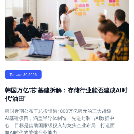
Tue Jun 30 2026
韩国万亿'芯'基建拆解：存储行业能否建成AI时
代'油田'
韩国近期公布了总投资逾1800万亿韩元的三大超级
AI基建项目，涵盖半导体制造、先进封装与AI数据中
心，目标是借助国家级投入与龙头企业布局，打造面
向AI时代的关键产业能力。