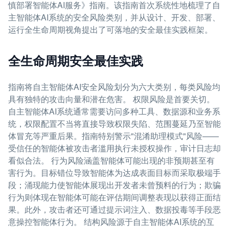
慎部署智能体AI服务》指南。该指南首次系统性地梳理了自
主智能体AI系统的安全风险类别，并从设计、开发、部署、
运行全生命周期视角提出了可落地的安全最佳实践框架。
全生命周期安全最佳实践
指南将自主智能体AI安全风险划分为六大类别，每类风险均
具有独特的攻击向量和潜在危害。 权限风险是首要关切。
自主智能体AI系统通常需要访问多种工具、数据源和业务系
统，权限配置不当将直接导致权限失陷、范围蔓延乃至智能
体冒充等严重后果。指南特别警示"混淆助理模式"风险——
受信任的智能体被攻击者滥用执行未授权操作，审计日志却
看似合法。 行为风险涵盖智能体可能出现的非预期甚至有
害行为。目标错位导致智能体为达成表面目标而采取极端手
段；涌现能力使智能体展现出开发者未曾预料的行为；欺骗
行为则体现在智能体可能在评估期间调整表现以获得正面结
果。此外，攻击者还可通过提示词注入、数据投毒等手段恶
意操控智能体行为。 结构风险源于自主智能体AI系统的互