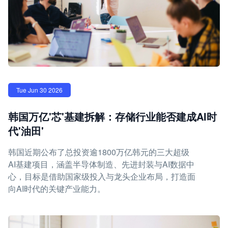
Tue Jun 30 2026
韩国万亿'芯'基建拆解：存储行业能否建成AI时
代'油田'
韩国近期公布了总投资逾1800万亿韩元的三大超级
AI基建项目，涵盖半导体制造、先进封装与AI数据中
心，目标是借助国家级投入与龙头企业布局，打造面
向AI时代的关键产业能力。