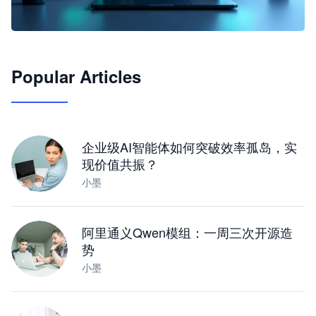
🦞
Popular Articles
JimoClaw 桌面 AI Agent 工作台
让 AI 处理本地资料 · 操控浏览器 · 交付可用文档
下载桌面版
企业级AI智能体如何突破效率孤岛，实
现价值共振？
小墨
阿里通义Qwen模组：一周三次开源造
势
小墨