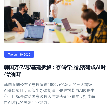
Tue Jun 30 2026
韩国万亿'芯'基建拆解：存储行业能否建成AI时
代'油田'
韩国近期公布了总投资逾1800万亿韩元的三大超级
AI基建项目，涵盖半导体制造、先进封装与AI数据中
心，目标是借助国家级投入与龙头企业布局，打造面
向AI时代的关键产业能力。